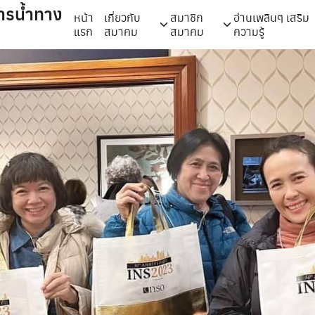
ารน้ำทาง
หน้า
เกี่ยวกับ
สมาชิก
อ่านเพลินๆ เสริม
แรก
สมาคม
สมาคม
ความรู้
arch
r: