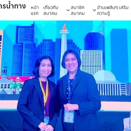
ารน้ำทาง
หน้า
เกี่ยวกับ
สมาชิก
อ่านเพลินๆ เสริม
แรก
สมาคม
สมาคม
ความรู้
arch
r: