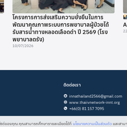
โครงการการส่งเสริมความยั่งยืนในการ
พัฒนาคุณภาพระบบการพยาบาลผู้ป่วยได้
A
รับสารน้ำทางหลอดเลือดดำ ปี 2569 (โรง
2
พยาบาลตรัง)
10/07/2026
ติดต่อเรา
innathailand2566@gmail.com
www.thaiivnetwork-innt.org
+66(0) 81 157 7095
็บไซต์ของคุณ คุณสามารถศึกษารายละเอียดได้ที่
นโยบายความเป็นส่วนตัว
และสามา