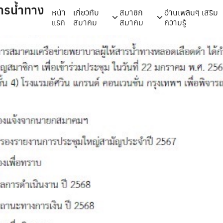
ารน้ำทาง
หน้า
เกี่ยวกับ
สมาชิก
อ่านเพลินๆ เสริม
แรก
สมาคม
สมาคม
ความรู้
arch
r: