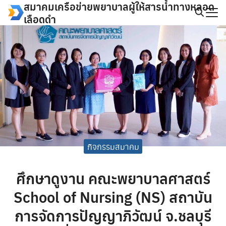
สมาคมเครือข่ายพยาบาลผู้ให้สารน้ำทางหลอด
Skip
เลือดดำ
to
Search
content
for:
กิจกรรมสมาคม
ศึกษาดูงาน คณะพยาบาลศาสตร์
School of Nursing (NS) สถาบัน
การจัดการปัญญาภิวัฒน์ จ.ชลบุรี