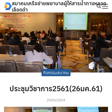
สมาคมเครือข่ายพยาบาลผู้ให้สารน้ำทางหลอด
Skip
เลือดดำ
to
Search
content
for:
กิจกรรมสมาคม
ประชุมวิชาการ2561(26มค.61)
25/01/2024